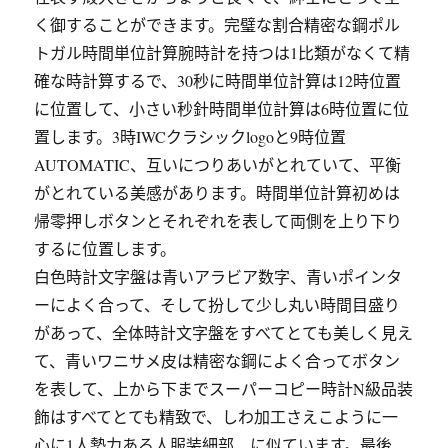
く御することができます。完璧な割合精密な鋼ポル
トガル時間単位計算腕時計を持つは1比類がなくて精
確な時計算するで、30秒に時間単位計算は12時位置
に位置して、小さい秒針時間単位計算は6時位置に位
置します。3時IWCクラシックlogoと9時位置
AUTOMATIC、互いにつりあいがとれていて、平衡
がとれている美感があります。時間単位計算初めは
帰零押しボタンとそれぞれを表して両側を上り下り
するに位置します。
白色時計文字盤は青いアラビア数字、青いポインタ
ーによく合って、そして扮して少し丸い時間目盛り
があって、全体時計文字盤をすべてとても美しく見え
て、青いワニサメ皮は精密な鋼によく合ってボタン
を表して、上から下までスーパーコピー時計N級品装
飾はすべてとても精致で、しわ加工さえこように一
心に1人勢力ある人服装細部、に似ています。最後、