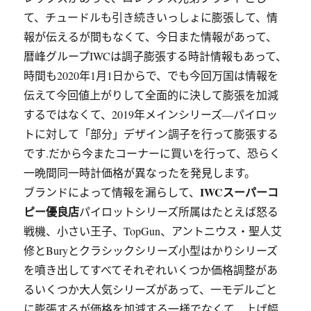
て、チュードルも引き続きいっしょに膨張して、情
報が伝えるが間もなくて、今日また情報があって、
暦峰グループIWCは調子膨張する時計情報もあって、
時間も2020年1月1日からで、でも今回万国は情報を
伝えて今回値上がりして全面的に決して膨張を加減
するではなくて、2019年メインシリーズ―パイロッ
トに対して「部分」デザイン調子を行って膨張する
です.だから今またコーナーに買いを行って、恐らく
一晩間同一時計価格が異なったを発見します。
IWCスーパーコ
ブランドによって情報を漏らして、
ピー優良店
パイロットシリーズ所属はたとえば怒る
戦機、小さい王子、TopGun、アントニウス・聖人艾
修とBuryとクラシックシリーズ小型はかりシリーズ
を噴き出してすべてそれぞれいくつか価格調整があ
るいくつか大人気シリーズがあって、一モデルごと
に膨張するが価格を加減する一様でなくて、上げ幅