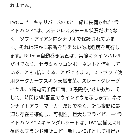
れません。
IWCコピーキャリバー52010と一緒に装備された“ラ
イトハンド”は、ステンレススチール状況だけでな
く、ソフトアイアン内シナリオで保護されていま
す。それは確かに影響を与えない磁場強度を実行し
ます。Billerton自動巻き装置は、実際にツインバレル
だけでなく、セラミックコンポーネントと連動して
いることも7倍にすることができます。ストラップ使
用ダークカーフスキン天然皮革。スレートグレーダ
イヤル、9時電気予備画面、3時姿勢小さい数秒、そ
して、時間は6時配置でウインドウを示します。ネオ
ンナイトアワーマーカーだけでなく、針も夜間に最
適な存在を確認し、可視性。巨大なフライビュー“ラ
イトハンド”スキャンダルシートは、IWC品揃えに印
象的なブランド時計コピー新しい追加として排出さ