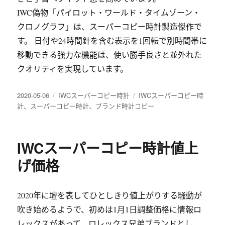
IWC偽物「パイロット・ワールド・タイムゾーン・
クロノグラフ」は、スーパーコピー時計製造傑作で
す。 日付や24時間針を含む表示を1回転で別時間帯に
移動できる強力な機能は、使い勝手良さと並外れた
クオリティを実現しています。
发
分
标
2020-05-06
IWCスーパーコピー時計
IWCスーパーコピー時
布
类
签
計
、
スーパーコピー時計
、
ブランド時計コピー
于
IWCスーパーコピー時計値上
げ価格
2020年に壇を表してひとしきり値上がりする騒動が
吹き始めるようで、初めは1月1日調整価格に情報ロ
レックスがあって、ロレックス兄弟ブランドとし