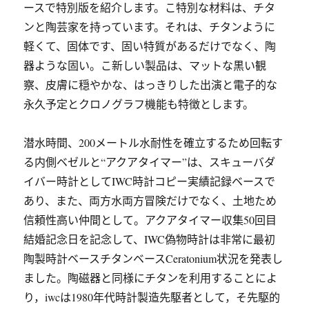
ースで特別版を紹介します。こ特別な材料は、チタ
ンと陶芸家を持っています。それは、チタンように
軽くて、固体です、固い特質があるだけでなく、陶
器ような固い。こ新しい製品は、マットな黒い観
察、皮膚に穏やかな、はっきりした出演と電子的な
永久予定とクロノグラフ機能も特徴とします。
潜水時間、200メートル水耐性を確立するため回転す
る内側ベゼルと“アクアタイマー”は、スキューバダ
イバー時計としてIWC時計コピー実績記録ベースで
あり、また、両方水両方冒険だけでなく、土地ため
信頼性高い仲間として。アクアタイマー収集50回目
結婚記念日を記念して、IWC偽物時計は非常に最初
陶製時計ベースチタンベースCeratonium状況を発表し
ました。陶磁器と同様にチタンを利用することによ
り，iwcは1980年代時計製造先駆者として，そ先駆的