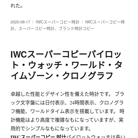
れた。
发
分
标
2020-06-17
IWCスーパーコピー時計
IWCスーパーコピー時
布
类
签
計
、
スーパーコピー時計
、
ブランド時計コピー
于
IWCスーパーコピーパイロッ
ト・ウォッチ・ワールド・タ
イムゾーン・クロノグラフ
卓越した性能とデザイン性を備えた時計です。 ブラ
ック文字盤には日付表示、24時間表示、クロノグラ
フ機能、ワールドタイム表示を搭載しています。 時
計機能はより高度で複雑なもになっていますが、実
用的でシンプルなもになっています。
IWCスーパーコピー 时计
パイロットウォッチは長い