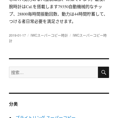
腕時計はCal.を搭載します79350自動機械的なチッ
プ、28800毎時間振動回数、動力は44時間貯蓄して、
つける者日常必要を満足させます。
发
分
标
2019-01-17
IWCスーパーコピー時計
IWCスーパーコピー時
布
类
签
計
于
搜
搜
索
索：
分类
ブライトリング スーパーコピー