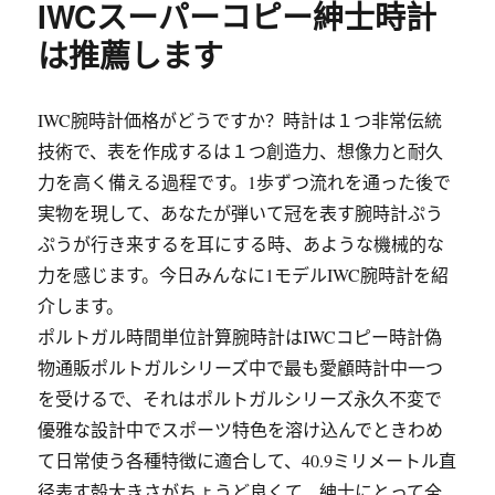
IWCスーパーコピー紳士時計
は推薦します
IWC腕時計価格がどうですか？時計は１つ非常伝統
技術で、表を作成するは１つ創造力、想像力と耐久
力を高く備える過程です。1歩ずつ流れを通った後で
実物を現して、あなたが弾いて冠を表す腕時計ぷう
ぷうが行き来するを耳にする時、あような機械的な
力を感じます。今日みんなに1モデルIWC腕時計を紹
介します。
ポルトガル時間単位計算腕時計はIWCコピー時計偽
物通販ポルトガルシリーズ中で最も愛顧時計中一つ
を受けるで、それはポルトガルシリーズ永久不変で
優雅な設計中でスポーツ特色を溶け込んでときわめ
て日常使う各種特徴に適合して、40.9ミリメートル直
径表す殻大きさがちょうど良くて、紳士にとって全