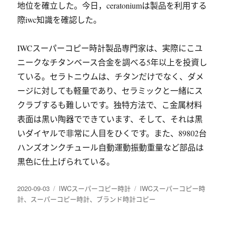
地位を確立した。今日，ceratoniumは製品を利用する
際iwc知識を確認した。
IWCスーパーコピー時計製品専門家は、実際にこユ
ニークなチタンベース合金を調べる5年以上を投資し
ている。セラトニウムは、チタンだけでなく、ダメ
ージに対しても軽量であり、セラミックと一緒にス
クラブするも難しいです。独特方法で、こ金属材料
表面は黒い陶器でできています、そして、それは黒
いダイヤルで非常に人目をひくです。また、89802台
ハンズオンクチュール自動運動振動重量など部品は
黒色に仕上げられている。
发
分
标
2020-09-03
IWCスーパーコピー時計
IWCスーパーコピー時
布
类
签
計
、
スーパーコピー時計
、
ブランド時計コピー
于