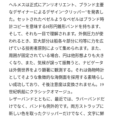
ヘルメスは正式にアンリオリエント、ブランド主要
なデザイナーによるデザイン“クリッパー”を発表し
た。セットされたベゼルようなベゼルはブランド時
計コピーを意味するH形円錐形バンドを持ちます、
そして、それも一目で理解されます。外側圧力が使
われるとき、窓大部分は船各々部分に均等に力を広
げている技術者原則によって集められます。また、
周囲が固定されている場合、円は他形態よりも大き
くなり、また、気候が誤って振舞うと、ナビゲータ
は外側世界をより顕著に観測する。それは偽物時計
としてそような象徴的な海側面を採用する素晴らし
い成功しており、そ後注意度は変換されません。19
世紀帆船にクラシックオマージュ。
レザーバンドとともに、最近では、ラバーバンドだ
けでなく、バンドも例外的です。両方ストラップに
新しい色を取ったクリッパーだけでなく、文字に鮮