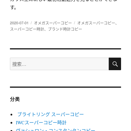
す。
发
分
标
2020-07-01
オメガスーパーコピー
オメガスーパーコピー
、
布
类
签
スーパーコピー時計
、
ブランド時計コピー
于
搜
搜
索
索：
分类
ブライトリング スーパーコピー
IWCスーパーコピー時計
ヴァシュロン・コンスタンタンコピー