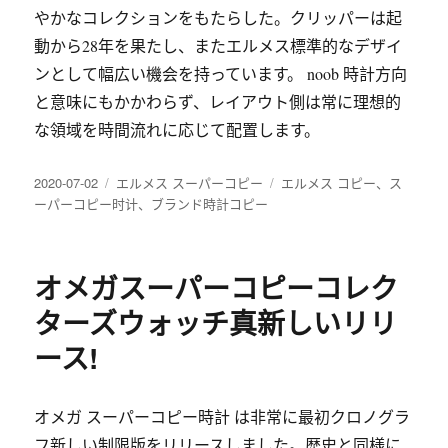
やかなコレクションをもたらした。クリッパーは起
動から28年を果たし、またエルメス標準的なデザイ
ンとして幅広い機会を持っています。 noob 時計方向
と意味にもかかわらず、レイアウト側は常に理想的
な領域を時間流れに応じて配置します。
发
分
标
2020-07-02
エルメス スーパーコピー
エルメス コピー
、
ス
布
类
签
ーパーコピー时计
、
ブランド時計コピー
于
オメガスーパーコピーコレク
ターズウォッチ真新しいリリ
ース!
オメガ スーパーコピー時計 は非常に最初クロノグラ
フ新しい制限版をリリースしました。歴史と同様に