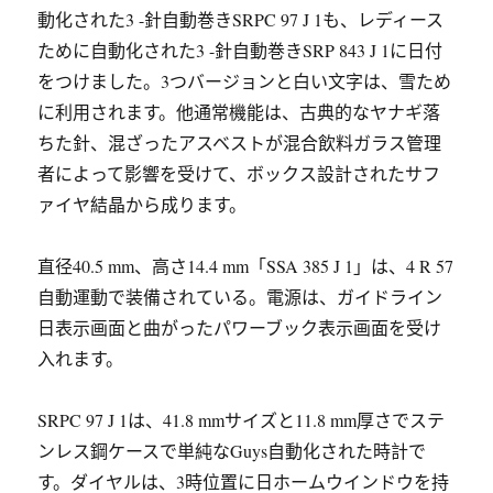
動化された3 -針自動巻きSRPC 97 J 1も、レディース
ために自動化された3 -針自動巻きSRP 843 J 1に日付
をつけました。3つバージョンと白い文字は、雪ため
に利用されます。他通常機能は、古典的なヤナギ落
ちた針、混ざったアスベストが混合飲料ガラス管理
者によって影響を受けて、ボックス設計されたサフ
ァイヤ結晶から成ります。
直径40.5 mm、高さ14.4 mm「SSA 385 J 1」は、4 R 57
自動運動で装備されている。電源は、ガイドライン
日表示画面と曲がったパワーブック表示画面を受け
入れます。
SRPC 97 J 1は、41.8 mmサイズと11.8 mm厚さでステ
ンレス鋼ケースで単純なGuys自動化された時計で
す。ダイヤルは、3時位置に日ホームウインドウを持