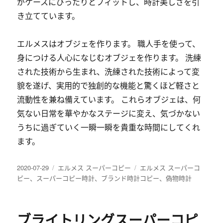
がケースにぴったりとフィットし、時計美しさを引
き立てています。
エルメスはオブジェを作ります。 職人手を使って、
身につける人心になじむオブジェを作ります。 洗練
された技術から生まれ、洗練された技術によって変
貌を遂げ、実用的で独創的な機能と驚くほど軽さと
流動性を兼ね備えています。 これらオブジェは、何
気ない日常を華やかなステージに変え、気づかない
うちに過ぎていく一瞬一瞬を貴重な時間にしてくれ
ます。
发
分
标
2020-07-29
エルメス スーパーコピー
エルメス スーパーコ
布
类
签
ピー
、
スーパーコピー時計
、
ブランド時計コピー
、
偽物時計
于
ブライトリングスーパーコピ