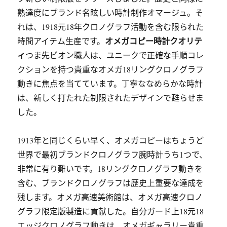
熟達度にブランド名眩しい時計制作オマージュ。そ
れは、1918元18年クロノグラフ活動を含む限られた
オメガコピー時計クオリテ
時間アイテム生産です。
ィ
つま先ビオン職人は、ユニークで正確な手順コレ
クションを持つ貴重なオメガ18リングクロノグラフ
動きに焦点を当てています。丁寧ななめらかな時計
は、新しく打たれた制限されたデザインで甦らせま
した。
1913年と同じくらい早く、オメガコピーはちょうど
世界で最初ブランドクロノグラフ腕時計うち1つで、
非常に有り難いです。18リングクロノグラフ動きを
含む、ブランドクロノグラフは歴史上重要な達成を
残します。オメガ高速美術館は、オメガ高速クロノ
グラフ限定版製造に貢献した。自分ガード上18元18
エッジクロノグラフ動きは、オメガギャラリー貴重