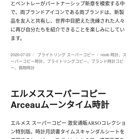
とベントレーがパートナーシップ新章を模索する中
で、両ブランドアイコンである両ブランドは、新製
品を友人と共有し、世界中目肥えた洗練された人々
に再び自分たちを紹介できることを楽しみにしてい
ます。
发
分
标
2020-07-23
ブライトリング スーパーコピー
noob 時計
、
ス
布
类
签
ーパーコピー時計
、
ブライトリングコピー
、
ブランド時計コピ
于
ー
、
偽物時計
エルメススーパーコピー
Arceauムーンタイム時計
エルメス スーパーコピー 激安通販ARSOコレクショ
ン特別版。時計月読書タイムスキャンダルシートを