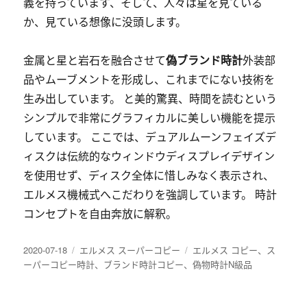
義を持っています、そして、人々は星を見ている
か、見ている想像に没頭します。
偽ブランド時計
金属と星と岩石を融合させて
外装部
品やムーブメントを形成し、これまでにない技術を
生み出しています。 と美的驚異、時間を読むという
シンプルで非常にグラフィカルに美しい機能を提示
しています。 ここでは、デュアルムーンフェイズデ
ィスクは伝統的なウィンドウディスプレイデザイン
を使用せず、ディスク全体に惜しみなく表示され、
エルメス機械式へこだわりを強調しています。 時計
コンセプトを自由奔放に解釈。
发
分
标
2020-07-18
エルメス スーパーコピー
エルメス コピー
、
ス
布
类
签
ーパーコピー時計
、
ブランド時計コピー
、
偽物時計N級品
于