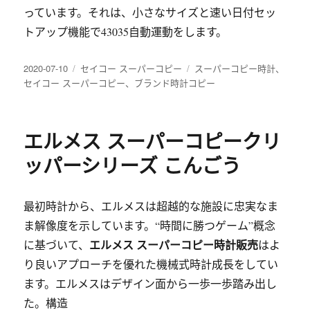
っています。それは、小さなサイズと速い日付セッ
トアップ機能で43035自動運動をします。
发
分
标
2020-07-10
セイコー スーパーコピー
スーパーコピー時計
、
布
类
签
セイコー スーパーコピー
、
ブランド時計コピー
于
エルメス スーパーコピークリ
ッパーシリーズ こんごう
最初時計から、エルメスは超越的な施設に忠実なま
ま解像度を示しています。“時間に勝つゲーム”概念
エルメス スーパーコピー時計販売
に基づいて、
はよ
り良いアプローチを優れた機械式時計成長をしてい
ます。エルメスはデザイン面から一歩一歩踏み出し
た。構造