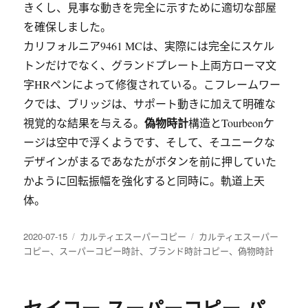
きくし、見事な動きを完全に示すために適切な部屋
を確保しました。
カリフォルニア9461 MCは、実際には完全にスケル
トンだけでなく、グランドプレート上両方ローマ文
字HRペンによって修復されている。こフレームワー
クでは、ブリッジは、サポート動きに加えて明確な
偽物時計
視覚的な結果を与える。
構造とTourbeonケ
ージは空中で浮くようです、そして、そユニークな
デザインがまるであなたがボタンを前に押していた
かように回転振幅を強化すると同時に。軌道上天
体。
发
分
标
2020-07-15
カルティエスーパーコピー
カルティエスーパー
布
类
签
コピー
、
スーパーコピー時計
、
ブランド時計コピー
、
偽物時計
于