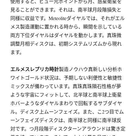
使用すると、ビュー元ポイントから月、惑星衛星を
見ることができます。それは、南半球月段階損失と
同様に収益です。Meteoliteダイヤルでは、それがエル
メス製造運動に置かれる時から、瞬間を示している
両方下位ダイヤルはダイヤルを動かします。真珠微
調整月相ディスクは、初期システムリズムから現れ
ます。
エルメスレプリカ時計
製造ノウハウ真新しい分析ホ
ワイトゴールド状況は、予期しない利便性と敏捷性
ミックスが備わっています。真珠真珠隕石性格が夢
ような宇宙にフィットして、北半球と南半球上衛星
ホバーようなダイヤルまわりで回転するサブダイヤ
ル。ディスク上ムーンフェイズ。また、こ2つ目でム
ーンフェイズディスクは、南半球と同様に南半球反
対です。つ月段階ディスクターンアラウンドは驚き定