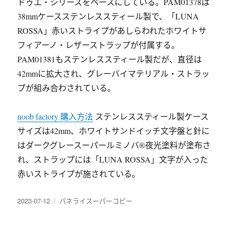
ドゥエ・シリーズをベースにしている。PAM01378は
38mmケースステンレススティール製で、「LUNA
ROSSA」赤いストライプがあしらわれたホワイトサ
フィアーノ・レザーストラップが付属する。
PAM01381もステンレススティール製だが、直径は
42mmに拡大され、グレーバイマテリアル・ストラッ
プが組み合わされている。
noob factory 購入方法
ステンレススティール製ケース
サイズは42mm、ホワイトサンドイッチ文字盤と針に
はダークグレースーパールミノバ®夜光塗料が塗布さ
れ、ストラップには「LUNA ROSSA」文字が入った
赤いストライプが施されている。
发
分
2023-07-12
パネライスーパーコピー
布
类
于