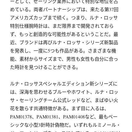
ーとして、セーリング業界において特別な地位を占
めている。両者パートナーシップは、来たる第37回
アメリカズカップまで続く。つまり、ルナ・ロッサ
特別仕様腕時計は、まだ限界まで開発されておら
ず、もっと創造的な可能性があるということだ。最
近、ブランドは再びルナ・ロッサ・シリーズ新製品
を発表し、一度に5つも作品がある。さまざまな機
能、素材からサイズまで、男性も女性も自分に合っ
た時計を見つけることができる。
ルナ・ロッサスペシャルエディション新シリーズに
は、深海を思わせるブルーやホワイト、ルナ・ロッ
サ・セーリングチーム公式レッドなど、まばゆい火
花を散らす共通特徴がある。まず目に入るは、
PAM01378、PAM01381、PAM01408など、最もベー
シックな小型3針時計偽物だ。いずれもルミノール・