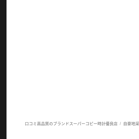
口コミ高品質のブランドスーパーコピー時計優良店
自豪地采用