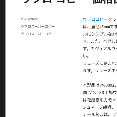
发
2023-03-22
ウブロコピー
クラ
布
分
ウブロスーパーコピー
は、直径45mm
于
类
标
ウブロスーパーコピー
ルにシンプルな3
签
す。また、ベゼル
す。カジュアルウ
い。
リューズに刻まれ
ます。リューズネ
本製品はSW300
同じで、SR工場ウ
は花磨き用カモメ
ジュネーブ綾織、
チール刻印は、フ