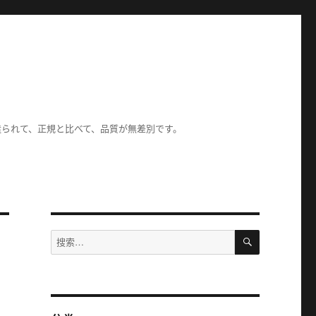
造られて、正規と比べて、品質が無差別です。
搜
搜
索
索：
る