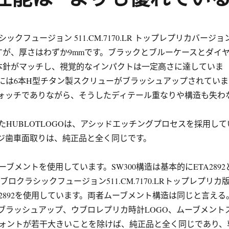
シックフュージョン 511.CM.7170.LR トップレプリカバージョ
ですが、厚さはわずか9mmです。ブラックとブルーケースとダイ
本針がマッチし、視覚的なインパクトは一定高さに達していま
には6本H型チタン製スクリューがブラッシュアップされていま
ォッチでありながら、そうしたディテール重なりや構造も失わ
たHUBLOTLOGOは、アシッドエッチングプロセスを採用して
ジ歯車面取りは、純正品と全く同じです。
ムーブメントを使用しています。SW300構造は基本的にETA2892
ブロクラシックフュージョン511.CM.7170.LRトップレプリカ
2892を使用しています。両者ムーブメント構造は同じと言える
ブラッシュアップ、ウブロレプリカ時計LOGO、ムーブメント
ォントが若干大きいことを除けば、純正品と全く同じであり、