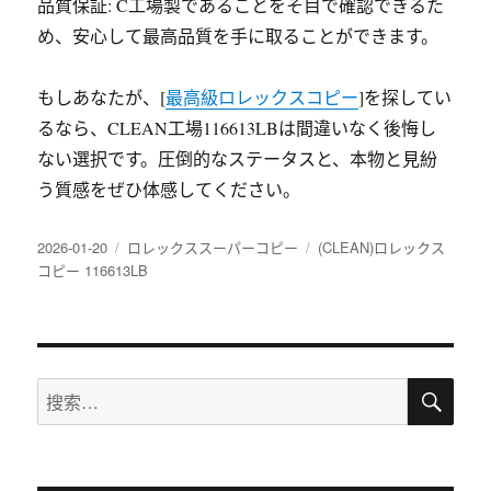
品質保証: C工場製であることをそ目で確認できるた
め、安心して最高品質を手に取ることができます。
もしあなたが、[
最高級ロレックスコピー
]を探してい
るなら、CLEAN工場116613LBは間違いなく後悔し
ない選択です。圧倒的なステータスと、本物と見紛
う質感をぜひ体感してください。
发
分
标
2026-01-20
ロレックススーパーコピー
(CLEAN)ロレックス
布
类
签
コピー 116613LB
于
搜
搜
索
索：