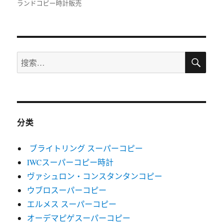
布
类
签
ランドコピー時計販売
于
搜
搜
索
索：
分类
ブライトリング スーパーコピー
IWCスーパーコピー時計
ヴァシュロン・コンスタンタンコピー
ウブロスーパーコピー
エルメス スーパーコピー
オーデマピゲスーパーコピー