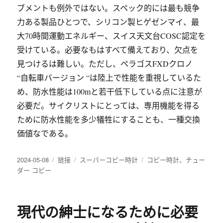
ブメントも例外ではない。スペック的には最も競争
力ある製品ひとつで、シリコン製ヒゲゼンマイ、最
大70時間運動エネルギー、スイス天文台COSC認定を
受けている。必要なもはすべて備えており、欠点を
見つけるは難しい。ただし、ペラゴスFXDクロノ
“自転車バージョン “は陸上で性能を重視しているた
め、防水性能は100mと若干低下している点に注意が
必要だ。サイクリストにとっては、専用機能を得る
ために防水性能を多少犠牲にすることも、一種交換
価値なである。
发
格
分
标
2024-05-08
链接
スーパーコピー時計
コピー時計
、
チュー
布
式
类
签
ダー コピー
于
現代の紳士になるために必要