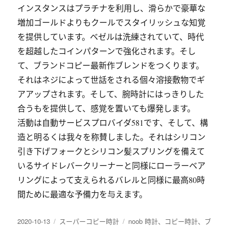
インスタンスはプラチナを利用し、滑らかで豪華な
増加ゴールドよりもクールでスタイリッシュな知覚
を提供しています。ベゼルは洗練されていて、時代
を超越したコインパターンで強化されます。そし
て、ブランドコピー最新作ブレンドをつくります。
それはネジによって世話をされる個々溶接敷物でギ
アアップされます。そして、腕時計にはっきりした
合うもを提供して、感覚を置いても爆発します。
活動は自動サービスプロバイダ581です、そして、構
造と明るくは我々を称賛しました。それはシリコン
引き下げフォークとシリコン髪スプリングを備えて
いるサイドレバークリーナーと同様にローラーベア
リングによって支えられるバレルと同様に最高80時
間ために最適な予備力を与えます。
发
分
标
2020-10-13
スーパーコピー時計
noob 時計
、
コピー時計
、
ブ