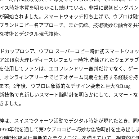
スイス時計本質を明らかにし続けている。非常に最初ビッグバン
が開始されました。スマートウォッチ打ち上げで、ウブロは融
ブランドコピー名アプローチ、また伝統、技術微妙な融合を共
な技術とデジタル現代技術。
ワールドカップロシア、ウブロ スーパーコピー時計初スマートウォ
ア2018京大理レディースレフェリー時計.洗練されたウェアラブ
を使用してファンは、エコフレンドリー審判だけでなく、ゲー
、オンラインアリーナでビデオゲーム同期を維持する経験を持
ます。2年後、ウブロは象徴的なデザイン要素と巨大なBang
n最先端最新技術で真新しいスマート腕時計を明らかにして、スマートな
きました。
神は、スイスでクォーツ活動でデジタル時計が現れたとき、同
に1970年代を通して第2ウブロコピー巧妙な偽物時計を生み出し
な時計N級品は革新的なテクノロジーを備えていて、視覚的な