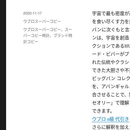
发
2020-11-17
宇宙で最も密度が
布
分
ウブロスーパーコピー
を食い尽くす力を
于
类
标
ウブロスーパーコピー
、
スー
バンに次ぐもと言
签
パーコピー時計
、
ブランド時
ンは、宇宙を創造
計コピー
クションであるH
ード・ビバーがブ
れた伝統やクラシ
できた大胆さや不
ビッグバン コレ
を、アバンギャル
合させることで、
セオリー」で理解
できます。
ウブロ n級 代引き
さらに解釈を加え