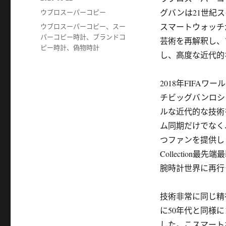
布
分
ウブロスーパーコピー
グバンは21世紀
于
类
标
ウブロスーパーコピー
、
スー
スマートウォッチ
签
パーコピー時計
、
ブランドコ
芸術を再解釈し、
ピー時計
、
偽物時計
し、高度な近代的
2018年FIFA
チビッグバンロシ
ルな近代的な技術
ム同期だけでなく
つファンを提供し
Collectio
腕時計世界に再行
技術非常に同じ精
に50年代と同様
した。こスマート