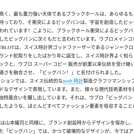
高く、最も重力強い天体であるブラックホールは、あらゆるも
持っており、そ衝突によるビッグバンは、宇宙を創造したビッ
われています！こように、ブラックホール衝突によるビッグバ
したビッグバンに次ぐもだと言われています。ウブロメインコ
UBLOTは、スイス時計界ゴッドファーザーであるジャン＝クロ
ランド舵取りをしたばかり年に誕生し、スイス時計界よく知ら
ックと、ウブロ スーパーコピー 販売が創業以来伝統を受け継
遜さを融合させ、「ビッグバン！」と名付けられました。
クションでは、スイス伝統的な
noob 時計
製造クラフツマンシッ
ドなデザインで表現しています。また、様々な現代技術素材を
独特風合いを醸し出しています。それは、ウブロ「ビッグバン
したような、ほとんどすべてファッション要素を吸収すること
は山本耀司と同様に、ブランド創設時からデザインを保存し
た「ビッグバン」では、かつて破壊的なデザインが、今ではア