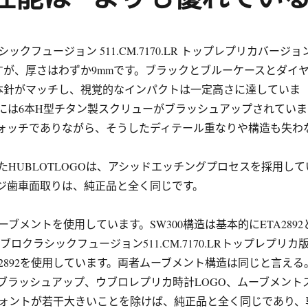
シックフュージョン 511.CM.7170.LR トップレプリカバージョ
ですが、厚さはわずか9mmです。ブラックとブルーケースとダイ
本針がマッチし、視覚的なインパクトは一定高さに達していま
には6本H型チタン製スクリューがブラッシュアップされていま
ォッチでありながら、そうしたディテール重なりや構造も失わ
たHUBLOTLOGOは、アシッドエッチングプロセスを採用して
ジ歯車面取りは、純正品と全く同じです。
ムーブメントを使用しています。SW300構造は基本的にETA2892
ブロクラシックフュージョン511.CM.7170.LRトップレプリカ
2892を使用しています。両者ムーブメント構造は同じと言える
ブラッシュアップ、ウブロレプリカ時計LOGO、ムーブメント
ォントが若干大きいことを除けば、純正品と全く同じであり、