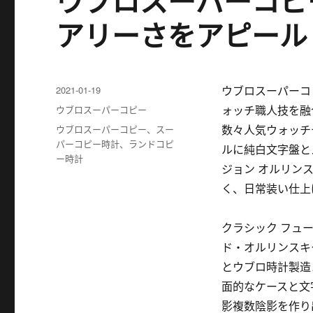
ウブロスーパーコピ
アリーさをアピール
发
2021-01-19
ウブロスーパーコ
布
分
ウブロスーパーコピー
ォッチ職人技を融
于
类
标
ウブロスーパーコピー
、
スー
数々人気ウォッチ
签
パーコピー時計
、
ランドコピ
ルに純白文字盤と
ー時計
ジョン オルリン
く、日常装い仕上
クラシック フュ
ド・オルリンスキ
とウブロ時計製造
面的なケースと文
影複数陰影を作り