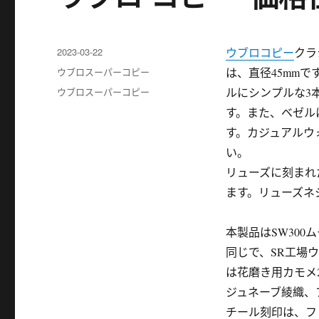
发
2023-03-22
ウブロコピー
クラ
布
分
ウブロスーパーコピー
は、直径45mm
于
类
标
ウブロスーパーコピー
ルにシンプルな3
签
す。また、ベゼル
す。カジュアルウ
い。
リューズに刻まれ
ます。リューズネ
本製品はSW300
同じで、SR工場ウ
は花磨き用カモメ
ジュネーブ綾織、
チール刻印は、フ