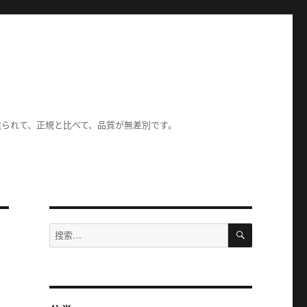
造られて、正規と比べて、品質が無差別です。
搜
搜
索
索：
る