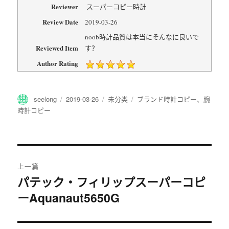
Reviewer
スーパーコピー時計
Review Date
2019-03-26
noob時計品質は本当にそんなに良いで
Reviewed Item
す？
Author Rating
作
发
分
标
seelong
2019-03-26
未分类
ブランド時計コピー
、
腕
者
布
类
签
時計コピー
于
文
上一篇
章
パテック・フィリップスーパーコピ
上
ーAquanaut5650G
篇
导
文
航
章：