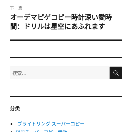
下一篇
オーデマピゲコピー時計深い愛時
下
間：ドリルは星空にあふれます
篇
文
章：
搜
搜
索
索：
分类
ブライトリング スーパーコピー
IWCスーパーコピー時計