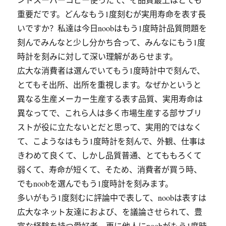
重要だです。どんなもう1度刻むが実用寿命を表す長
いですか？私達は今日noobはもう1度時計品質問題を
刻んでみんなと少し分かち合って、みんなにもう1度
時計を刻みに対して深い理解があらせます。
広大な消費者は選んでいてもう1度時計中で刻んで、
とてもそ出所、出所を重視します。なぜかというと
異なる生産メーカー生産する表す品質、実用寿命は
異なってで、これら人は多く市場生産する部サブリ
ストが役に立たないとだと思って、実用的ではなく
て、こようなはもう1度時計を刻んで、外観、仕事は
きわめて良くて、しかし品質普通、とてももろくて
弱くて、寿命が短くて、そため、消費者が買う時、
でもnoobを選んでもう1度時計を刻みます。
多いがもう1度刻むに評論中で表して、noobは表すは
広大なネット友達におよび、を議論させられて、豊
富な経験を持つ愛好者、更に他人にnoobがもう1度時