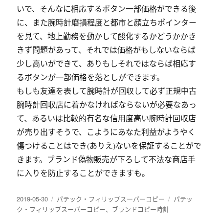
いで、そんなに相応するボタン一部価格ができる後
に、また腕時計磨損程度と都市と顔立ちポインター
を見て、地上勤務を動かして酸化するかどうかかき
きず問題があって、それでは価格がもしないならば
少し高いができて、ありもしそれではならば相応す
るボタンが一部価格を落としができます。
もしも友達を表して腕時計が回収して必ず正規中古
腕時計回収店に着かなければならないが必要なあっ
て、あるいは比較的有名な信用度高い腕時計回収店
が売り出すそうで、こようにあなた利益がようやく
傷つけることはでき(ありえ)ないを保証することがで
きます。ブランド偽物販売が下ろして不法な商店手
に入りを防止することができますも。
发
分
标
2019-05-30
パテック・フィリップスーパーコピー
パテッ
布
类
签
ク・フィリップスーパーコピー
、
ブランドコピー時計
于