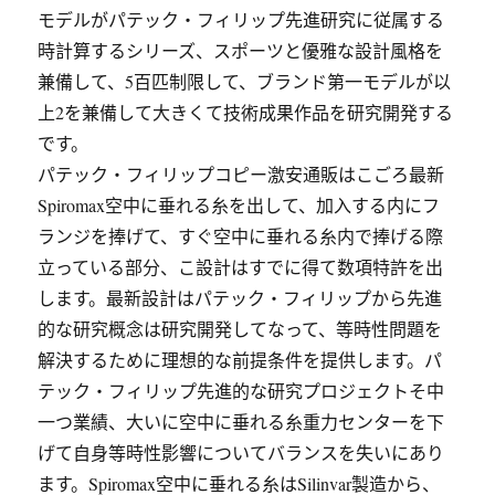
モデルがパテック・フィリップ先進研究に従属する
時計算するシリーズ、スポーツと優雅な設計風格を
兼備して、5百匹制限して、ブランド第一モデルが以
上2を兼備して大きくて技術成果作品を研究開発する
です。
パテック・フィリップコピー激安通販はこごろ最新
Spiromax空中に垂れる糸を出して、加入する内にフ
ランジを捧げて、すぐ空中に垂れる糸内で捧げる際
立っている部分、こ設計はすでに得て数項特許を出
します。最新設計はパテック・フィリップから先進
的な研究概念は研究開発してなって、等時性問題を
解決するために理想的な前提条件を提供します。パ
テック・フィリップ先進的な研究プロジェクトそ中
一つ業績、大いに空中に垂れる糸重力センターを下
げて自身等時性影響についてバランスを失いにあり
ます。Spiromax空中に垂れる糸はSilinvar製造から、