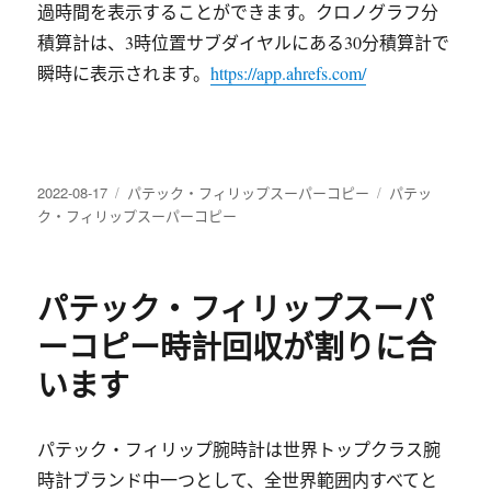
過時間を表示することができます。クロノグラフ分
積算計は、3時位置サブダイヤルにある30分積算計で
瞬時に表示されます。
https://app.ahrefs.com/
发
分
标
2022-08-17
パテック・フィリップスーパーコピー
パテッ
布
类
签
ク・フィリップスーパーコピー
于
パテック・フィリップスーパ
ーコピー時計回収が割りに合
います
パテック・フィリップ腕時計は世界トップクラス腕
時計ブランド中一つとして、全世界範囲内すべてと