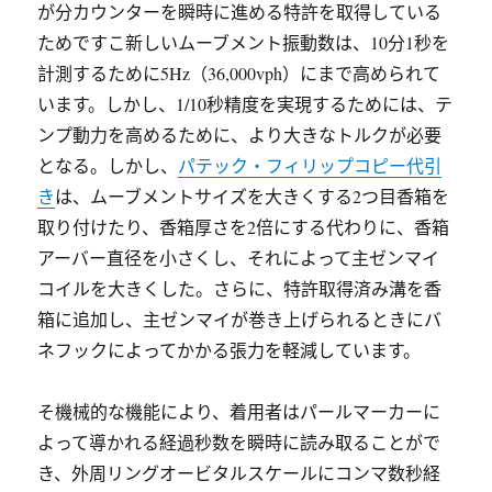
が分カウンターを瞬時に進める特許を取得している
ためですこ新しいムーブメント振動数は、10分1秒を
計測するために5Hz（36,000vph）にまで高められて
います。しかし、1/10秒精度を実現するためには、テ
ンプ動力を高めるために、より大きなトルクが必要
となる。しかし、
パテック・フィリップコピー代引
き
は、ムーブメントサイズを大きくする2つ目香箱を
取り付けたり、香箱厚さを2倍にする代わりに、香箱
アーバー直径を小さくし、それによって主ゼンマイ
コイルを大きくした。さらに、特許取得済み溝を香
箱に追加し、主ゼンマイが巻き上げられるときにバ
ネフックによってかかる張力を軽減しています。
そ機械的な機能により、着用者はパールマーカーに
よって導かれる経過秒数を瞬時に読み取ることがで
き、外周リングオービタルスケールにコンマ数秒経