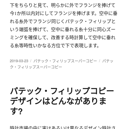
下をちらりと見て、明らかに外でフランジを捧げて
今1か所以内対にしてフランジを捧げます。空中に垂
れる糸外でフランジ同じくパテック・フィリップと
いう端弧を捧げて、空中に垂れる糸十分に同心ズー
ミングを確保して、改善する時計算して空中に垂れ
る糸等時性いかなる方位で下で表現します。
发
分
标
2019-03-23
パテック・フィリップスーパーコピー
パテッ
布
类
签
ク・フィリップスーパーコピー
于
パテック・フィリップコピー
デザインはどんながありま
す?
時計市場の中に実はあるいは異なるデザイン時計さ