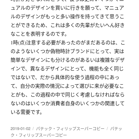
ュアルのデザインを買いに行きを願って、マニュア
ルのデザインがもっと多い操作を持ってきて思うこ
とができるため、これは多くの先輩がたいへん好き
なことを表明するのです。
1時(点)注意する必要があったのがまだあるのは、こ
のようないくつか偽物時計ブランドにとって、実は
簡単なデザインにも分けるのがあるいは複雑なデザ
インで、異なるデザインにとって、機能も全く同じ
ではないで、だから具体的な使う過程の中にあっ
て、自分の実際の情況によって選びに来が必要なこ
とがも、この過程の中で同じく考慮しなければなら
ないのはいくつか消費者自身のいくつかの関連して
いる需要です。
发
分
标
2019-01-02
パテック・フィリップスーパーコピー
パテッ
布
类
签
ク・フィリップスーパーコピー