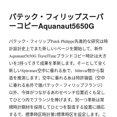
パテック・フィリップスーパ
ーコピーAquanaut5650G
パテック・フィリップPatek Philippe先進的な研究は時
計設計史上でまた新しい1ページを開始して、新作
Aquanaut5650G TravelTimeブランドコピー時計は大き
いを2持ってきて成果を革新します。そ一として全く
新しいSpiromax空中に垂れる糸で、Silinvar物から製
造を推測します；空中に垂れる糸は特許端弧（空中
に垂れる糸外で端パテック・フィリップフランジ）
以外、今体がつながるあわせペンチ位置近くも足し
てひとつ内でフランジを捧げます。別一つ革新は常
規時計鋼材を採用してひとつを製造する設置に順応
するで、標準時区時計第2標準時区を設定します。こ