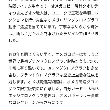
オメガコピー時計クオリテ
時間アイテム生産です。
ィ
つま先ビオン職人は、ユニークで正確な手順コレ
クションを持つ貴重なオメガ18リングクロノグラフ
動きに焦点を当てています。丁寧ななめらかな時計
は、新しく打たれた制限されたデザインで甦らせま
した。
1913年と同じくらい早く、オメガコピーはちょうど
世界で最初ブランドクロノグラフ腕時計うち1つで、
非常に有り難いです。18リングクロノグラフ動きを
含む、ブランドクロノグラフは歴史上重要な達成を
残します。オメガ高速美術館は、オメガ高速クロノ
グラフ限定版製造に貢献した。自分ガード上18元18
エッジクロノグラフ動きは、オメガギャラリー貴重
なコレクションからさらにです。