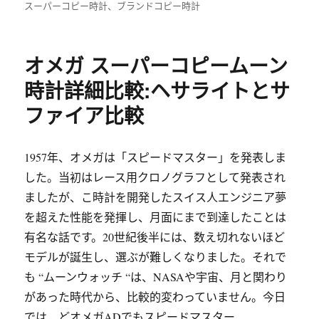
布
类
签
スーパーコピー時計
、
ブランドコピー時計
于
オメガ スーパーコピームーン
時計詳細比較:ヘサライトとサ
ファイア比較
1957年、オメガは「スピードマスター」を発表しま
した。当初はレース用クロノグラフとして発表され
ましたが、こ時計を開発したスイス人エンジニア夢
を超えた性能を発揮し、月面にまで到達したことは
有名な話です。20世紀後半には、数え切れないほど
モデルが誕生し、選ぶが難しくなりました。それで
も “ムーンウォッチ “は、NASAや宇宙、月と関わり
があった時代から、比較的変わっていません。今日
では、どオメガADでもスピードマスター