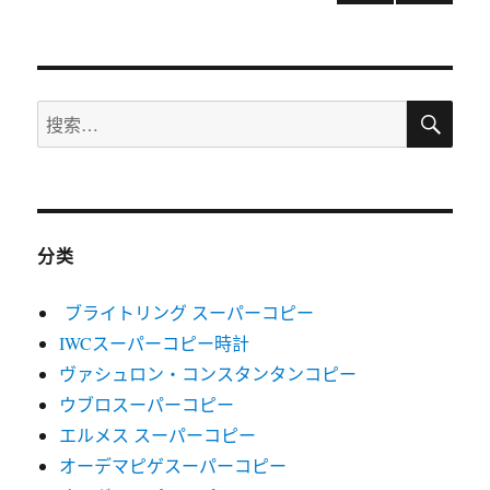
下一
章
页
导
搜
搜
航
索
索：
分类
ブライトリング スーパーコピー
IWCスーパーコピー時計
ヴァシュロン・コンスタンタンコピー
ウブロスーパーコピー
エルメス スーパーコピー
オーデマピゲスーパーコピー