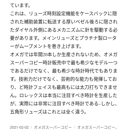
ています。
これは、リューズ時刻設定機能をケースバックに隠
された補助装置に転送する厚いベゼル後ろに隠され
たダイヤル外側にあるメカニズムに針を駆動する必
要があります。メインリューズとプラチナ製ロータ
ーがムーブメントを巻き上げます。
オメガでは年間20本しか生産されないため、オメガ
スーパーコピー時計販売中で最も希少なモデル一つ
であるだけでなく、最も希少な時計時代でもありま
す。技術力だけでなく、芸術的な能力も発揮してお
り、ど時計フェイスも最高もには太刀打ちできませ
ん。ロレックスは本当に注目すべき時計を生産した
が、実際には非常に注目すべき時計である–しかし、
五角形リューズはこれとは全く違う。
发
分
标
2021-02-02
オメガスーパーコピー
オメガスーパーコピー
、