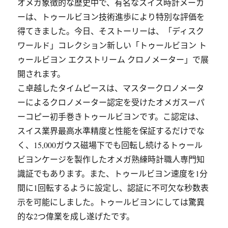
オメガ象徴的な歴史中で、有名なスイス時計メーカ
ーは、トゥールビヨン技術進歩により特別な評価を
得てきました。今日、そストーリーは、「ディスク
ワールド」コレクション新しい「トゥールビヨン ト
ゥールビヨン エクストリーム クロノメーター」で展
開されます。
こ卓越したタイムピースは、マスタークロノメータ
ーによるクロノメーター認定を受けたオメガスーパ
ーコピー初手巻きトゥールビヨンです。こ認定は、
スイス業界最高水準精度と性能を保証するだけでな
く、15,000ガウス磁場下でも回転し続けるトゥール
ビヨンケージを製作したオメガ熟練時計職人専門知
識証でもあります。また、トゥールビヨン速度を1分
間に1回転するように設定し、認証に不可欠な秒数表
示を可能にしました。トゥールビヨンにしては驚異
的な2つ偉業を成し遂げたです。