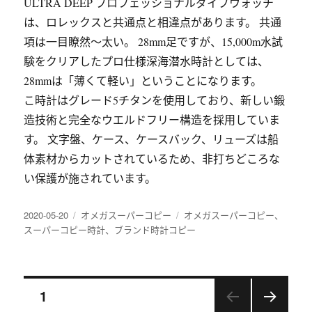
ULTRA DEEP プロフェッショナルダイブウォッチ
は、ロレックスと共通点と相違点があります。 共通
項は一目瞭然～太い。 28mm足ですが、15,000m水試
験をクリアしたプロ仕様深海潜水時計としては、
28mmは「薄くて軽い」ということになります。
こ時計はグレード5チタンを使用しており、新しい鍛
造技術と完全なウエルドフリー構造を採用していま
す。 文字盤、ケース、ケースバック、リューズは船
体素材からカットされているため、非打ちどころな
い保護が施されています。
发
分
标
2020-05-20
オメガスーパーコピー
オメガスーパーコピー
、
布
类
签
スーパーコピー時計
、
ブランド時計コピー
于
文
页
1