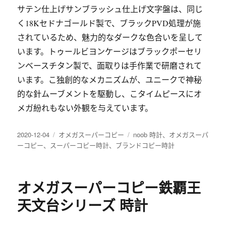
サテン仕上げサンブラッシュ仕上げ文字盤は、同じ
く18Kセドナゴールド製で、ブラックPVD処理が施
されているため、魅力的なダークな色合いを呈して
います。トゥールビヨンケージはブラックポーセリ
ンベースチタン製で、面取りは手作業で研磨されて
います。こ独創的なメカニズムが、ユニークで神秘
的な針ムーブメントを駆動し、こタイムピースにオ
メガ紛れもない外観を与えています。
发
分
标
2020-12-04
オメガスーパーコピー
noob 時計
、
オメガスーパ
布
类
签
ーコピー
、
スーパーコピー時計
、
ブランドコピー時計
于
オメガスーパーコピー鉄覇王
天文台シリーズ 時計