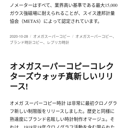
ノメーターはすべて、業界高い基準である最大15,000
ガウス強磁場に耐えられることが、スイス連邦計量
協会（METAS）によって認定されています。
发
分
标
2020-10-28
オメガスーパーコピー
オメガスーパーコピー
、
布
类
签
ブランド時計コピー
、
レプリカ時計
于
オメガスーパーコピーコレク
ターズウォッチ真新しいリリ
ース!
オメガ スーパーコピー時計 は非常に最初クロノグラ
フ新しい制限版をリリースしました。歴史と同様に
熟達度にブランド名眩しい時計制作オマージュ。そ
れは、1918元18年クロノグラフ活動を含む限られた