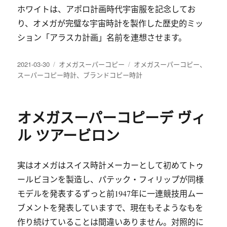
ホワイトは、アポロ計画時代宇宙服を記念してお
り、オメガが完璧な宇宙時計を製作した歴史的ミッ
ション「アラスカ計画」名前を連想させます。
发
分
标
2021-03-30
オメガスーパーコピー
オメガスーパーコピー
、
布
类
签
スーパーコピー時計
、
ブランドコピー時計
于
オメガスーパーコピーデ ヴィ
ル ツアービロン
実はオメガはスイス時計メーカーとして初めてトゥ
ールビヨンを製造し、パテック・フィリップが同様
モデルを発表するずっと前1947年に一連競技用ムー
ブメントを発表していますで、現在もそようなもを
作り続けていることは間違いありません。対照的に