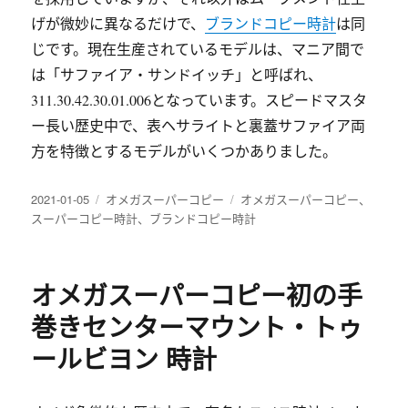
げが微妙に異なるだけで、
ブランドコピー時計
は同
じです。現在生産されているモデルは、マニア間で
は「サファイア・サンドイッチ」と呼ばれ、
311.30.42.30.01.006となっています。スピードマスタ
ー長い歴史中で、表ヘサライトと裏蓋サファイア両
方を特徴とするモデルがいくつかありました。
发
分
标
2021-01-05
オメガスーパーコピー
オメガスーパーコピー
、
布
类
签
スーパーコピー時計
、
ブランドコピー時計
于
オメガスーパーコピー初の手
巻きセンターマウント・トゥ
ールビヨン 時計