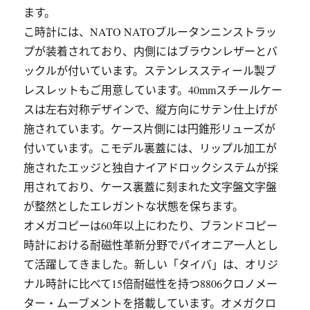
ます。
こ時計には、NATO NATOブルータンニンストラッ
プが装着されており、内側にはブラウンレザーとバ
ックルが付いています。ステンレススティール製ブ
レスレットもご用意しています。40mmスチールケー
スは左右対称デザインで、縦方向にサテン仕上げが
施されています。ケース片側には円錐形リューズが
付いています。こモデル裏蓋には、リップル加工が
施されたエッジと独自ナイアドロックシステムが採
用されており、ケース裏蓋に刻まれた文字盤文字盤
が整然としたエレガントな状態を保ちます。
オメガコピーは60年以上にわたり、ブランドコピー
時計における耐磁性革新分野でパイオニア一人とし
て活躍してきました。新しい「タイバ」は、オリジ
ナル時計に比べて15倍耐磁性を持つ8806クロノメー
ター・ムーブメントを搭載しています。オメガクロ