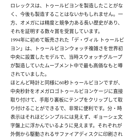
ロレックスは、トゥールビヨンを製造したことがな
く、今後も製造することはないかもしれません。一
方、オメガには精度と競争力ある長い歴史があり、
それを証明する数々賞を受賞しています。
1994年に初めて販売された「デ・ヴィル トゥールビ
ヨン」は、トゥールビヨンウォッチ複雑さを世界初
中央に設置したモデルで、当時スウォッチグループ
が製造していたムーブメント中で最も高価なもと噂
されていました。
ほとんど時計と同様に60秒トゥールビヨンですが、
中央秒針をオメガロゴトゥールビヨンケージに直接
取り付けて、手彫り裏板にテンプをクリップして取
り付けることができるで、非常に便利です。分・時
表示はそれほどシンプルには見えず、ギョーシェ文
字盤上に浮かんでいるように見えます。それぞれが
外側から駆動されるサファイアディスクに印刷され