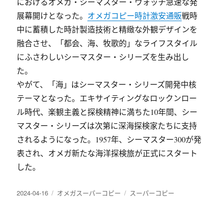
におけるオメガ・シーマスター・ウォッチ急速な発
展幕開けとなった。
オメガコピー時計激安通販
戦時
中に蓄積した時計製造技術と精緻な外観デザインを
融合させ、「都会、海、牧歌的」なライフスタイル
にふさわしいシーマスター・シリーズを生み出し
た。
やがて、「海」はシーマスター・シリーズ開発中核
テーマとなった。エキサイティングなロックンロー
ル時代、楽観主義と探検精神に満ちた10年間、シー
マスター・シリーズは次第に深海探検家たちに支持
されるようになった。1957年、シーマスター300が発
表され、オメガ新たな海洋探検旅が正式にスタート
した。
发
分
标
2024-04-16
オメガスーパーコピー
スーパーコピー
布
类
签
于