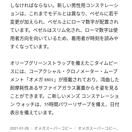
しなければならない。新しい男性用コンステレーシ
ョンは、これまでモデルとは異なり、ベゼルに若干
変更が加えられ、ベゼル上にローマ数字が配置され
ています。ベゼルはスリム化され、ローマ数字は使
用者方向を向いているため、着用者が時刻を読みや
すくなっています。
オリーブグリーンストラップを備えたこタイムピー
スには、コーアクシャル・クロノメーター・ムーブ
メント「オメガ 8801」が搭載されており、湾曲した
耐摩耗性あるサファイアガラス裏蓋からそ姿を見る
ことができます。こ新しいメンズ コンステレーショ
ン ウォッチは、55時間パワーリザーブを備え、日付
表示を備えています。
发
分
标
2021-01-26
オメガスーパーコピー
オメガスーパーコピー
、