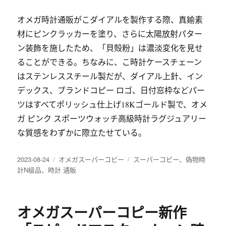
オメガ時計通販がこダイアルを製作する際、真鍮素
材にピンクラッカーを塗り、さらに太陽放射パター
ン装飾を施したため、「貝殻粉」は濃淡変化を見せ
ることができる。ちなみに、こ時計ケースチェーン
はステンレススチール製だが、ダイアル上針、イン
デックス、ブランドコピー ロゴ、日付窓枠などパー
ツはすべてポリッシュ仕上げ18Kゴールド製で、オメ
ガ ピンク スポーツウォッチ高級時計ラグジュアリー
な質感をわずかに際立たせている。
发
分
标
2023-08-24
オメガスーパーコピー
スーパーコピー
、
偽物時
布
类
签
計N級品
、
時計 通販
于
オメガスーパーコピー新作