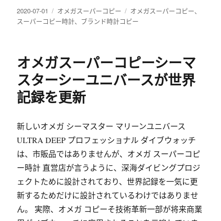
发
分
标
2020-07-01
オメガスーパーコピー
オメガスーパーコピー
、
布
类
签
スーパーコピー時計
、
ブランド時計コピー
于
オメガスーパーコピーシーマ
スターシーユニバースが世界
記録を更新
新しいオメガ シーマスター マリーンユニバース
ULTRA DEEP プロフェッショナル ダイブウォッチ
は、市販品ではありませんが、オメガ スーパーコピ
ー時計 直営店が言うように、深海ダイビングプロジ
ェクトために設計されており、世界記録を一気に更
新するためだけに設計されているわけではありませ
ん。 実際、オメガ コピーそ技術革新一部が将来商業