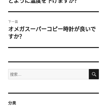
どように温度を下げますか？
导
文
航
章：
下一篇
オメガスーパーコピー時計が良いで
下
すか？
篇
文
章：
搜
搜
索
索：
分类