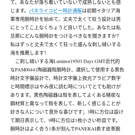
て、あなたが落ち着いていないで成熟しないとも感
じます。
パネライコピー時計通販
は初期イタリア海
軍専用腕時計を始めて、丈夫で太くて狂う設計は男
にとってこ上なくちょうど良いでした。あなたは私
旦那にどんな腕時計をつけるべきなを聞きますか？
私はずっと丈夫で太くて狂った盛んな刺し縫いする
海を推薦します！
こ刺し縫いする海Luminor19503 Days GMT近代的
なPAM00441陶磁器殻腕時計、選択して使用する黒色
時計文字盤設計で、時計文字盤上夜光アラビア数字
と時間標示はやみ夜に読む時についてとても助けが
あります。黒色陶磁器は殻を表してよくある精密な
鋼材質と異なって殻を表して、新しく感じることが
好きな人について意外な喜びです；3時に方位は設け
て期日表示して、9時に方位は1枚小さい秒皿です。
腕時計はよく合う1条が刻んでPANERAI表す皮革腕