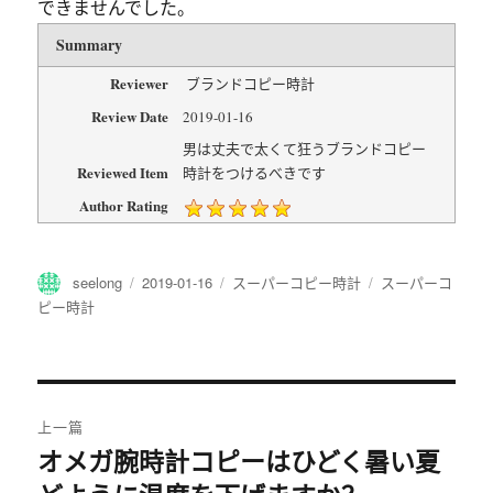
できませんでした。
Summary
Reviewer
ブランドコピー時計
Review Date
2019-01-16
男は丈夫で太くて狂うブランドコピー
Reviewed Item
時計をつけるべきです
Author Rating
作
发
分
标
seelong
2019-01-16
スーパーコピー時計
スーパーコ
者
布
类
签
ピー時計
于
文
上一篇
章
オメガ腕時計コピーはひどく暑い夏
上
篇