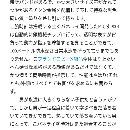
時計バンドがあるで、かつ大きいサイズ声がかれて
つやがあるチタン金属を配備して表して特殊な黒色
硬い質上塗りを差し引いて持ちます。
こ腕時計は搭載する全くパネライ開発したP.です9001
は自動的に鎖機械チップに行って、透明な表すが背
負って動力が指示を貯蓄するを見ることができて、
100メートル防水深さ日常水泳を持って言うまでもあ
りません。こ
ブランドコピーN級品
全体はそ上たい
へん硬骨漢風格がある顔値があるだけではなくて、
かつ備えて両地時間が指示して、性能はやはり(それ
とも)外観はすべてとても喜びを求めるにも関わら
ず。
男が永遠に大きくならない子供だと言う人がい
て、しかし男が一定程度に着いて学ぶべきだ落ち着
いていてきができて、熟していて落ち着いている男
にとって、こパネライ腕時計はまた適合することが