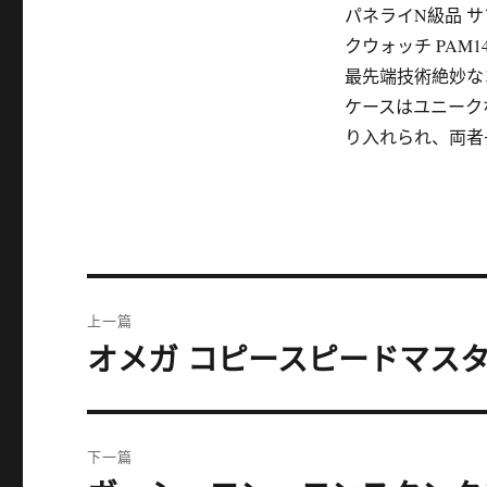
パネライN級品 サブマ
クウォッチ PAM1
最先端技術絶妙な
ケースはユニーク
り入れられ、両者
文
上一篇
章
オメガ コピースピードマスタ
上
篇
导
文
航
章：
下一篇