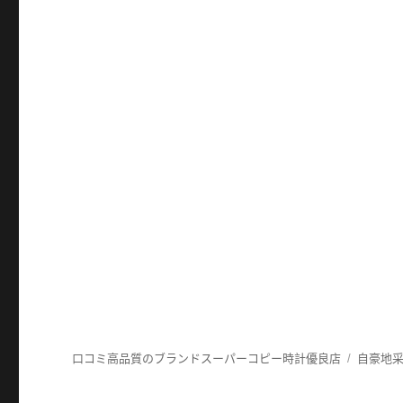
口コミ高品質のブランドスーパーコピー時計優良店
自豪地采用