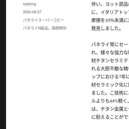
作
seelong
伴い、ヨット部品
者
发
2024-09-27
に、イタリアトッ
布
分
パネライスーパーコピー
摩擦を10％未満
于
类
标
パネライN級品
、
偽物時計
発見しました。
签
パネライ常にセー
れ、様々な協力な
材チタンセラミテ
れる大胆不敵な精
ップにおける7年
材セラミック化に
ました。こ技術に
ルよりも44%軽
は、チタン金属と
に耐えることがで