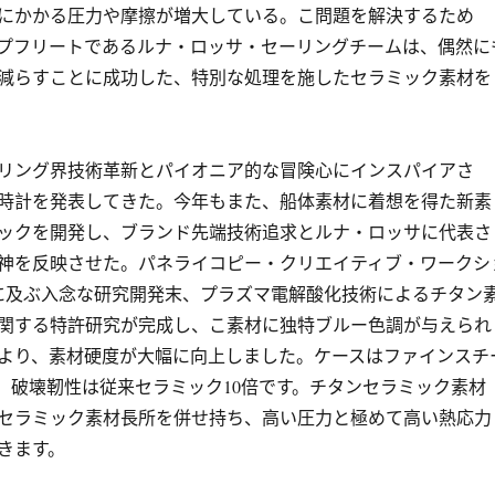
にかかる圧力や摩擦が増大している。こ問題を解決するため
プフリートであるルナ・ロッサ・セーリングチームは、偶然に
に減らすことに成功した、特別な処理を施したセラミック素材を
リング界技術革新とパイオニア的な冒険心にインスパイアさ
時計を発表してきた。今年もまた、船体素材に着想を得た新素
ックを開発し、ブランド先端技術追求とルナ・ロッサに代表さ
神を反映させた。パネライコピー・クリエイティブ・ワークシ
に及ぶ入念な研究開発末、プラズマ電解酸化技術によるチタン
関する特許研究が完成し、こ素材に独特ブルー色調が与えられ
より、素材硬度が大幅に向上しました。ケースはファインスチ
く、破壊靭性は従来セラミック10倍です。チタンセラミック素材
セラミック素材長所を併せ持ち、高い圧力と極めて高い熱応力
きます。