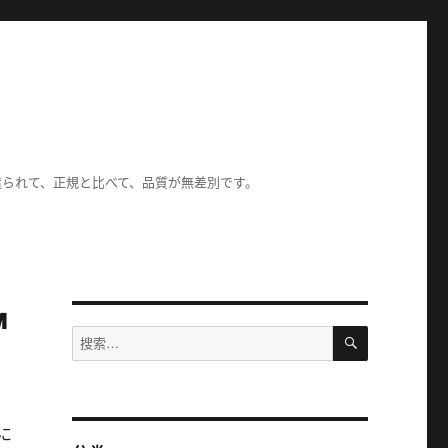
造られて、正規と比べて、品質が無差別です。
™
搜
搜
索
索：
に