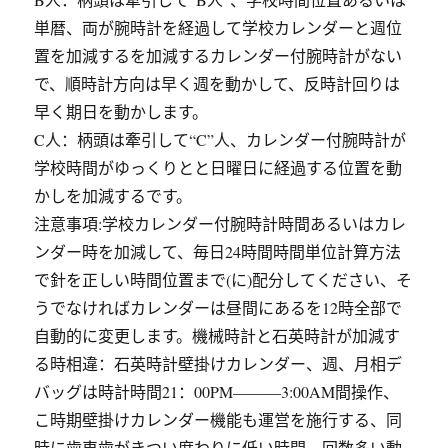
単暦、両が腕時計を経過して学校カレンダーと週位
置を加減するを加減するカレンダー付腕時計がない
で、順時計方向は早く週を動かして、反時計回りは
早く期日を動かします。
C人：柄頭は牽引して“C”人、カレンダー付腕時計が
学校時間がゆっくりとと日曜日に経過する位置を動
かしを加減するです。
注意事項:学校カレンダー付腕時計時間あるいはカレ
ンダー時を加減して、毎日24時間時間単位計算方法
で針を正しい時間位置まで(に)配分してください、そ
うでなければカレンダーは昼間にあるを12時全部で
自動的に変更します。機械時計と石英時計が加減す
る時相違：石英時計壁掛けカレンダー、週、月相デ
バッグは時計時間21：00PM―――3:00AM間操作、
こ時期壁掛けカレンダー機能も運営を施行する、同
時に歯車歯がきつい度わりに低い時間、回数多い動