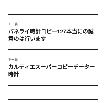
于
文
上一篇
章
パネライ時計コピー127本当にの誠
上
意のは行います
篇
导
文
航
章：
下一篇
カルティエスーパーコピーチーター
下
時計
篇
文
章：