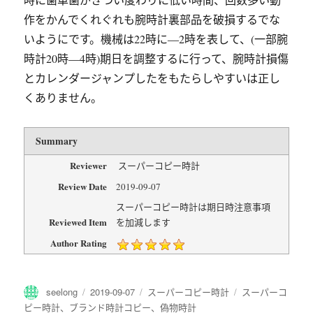
作をかんでくれぐれも腕時計裏部品を破損するでな
いようにです。機械は22時に―2時を表して、(一部腕
時計20時―4時)期日を調整するに行って、腕時計損傷
とカレンダージャンプしたをもたらしやすいは正し
くありません。
Summary
Reviewer
スーパーコピー時計
Review Date
2019-09-07
スーパーコピー時計は期日時注意事項
Reviewed Item
を加減します
Author Rating
作
发
分
标
seelong
2019-09-07
スーパーコピー時計
スーパーコ
者
布
类
签
ピー時計
、
ブランド時計コピー
、
偽物時計