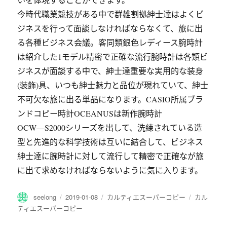
今時代職業競技がある中で群雄割拠紳士達はよくビ
ジネスを行って面談しなければならなくて、旅に出
る各種ビジネス会議。客同類銀色レディース腕時計
は紹介した1モデル精密で正確な流行腕時計は各類ビ
ジネスが面談する中で、紳士達重要な実用的な装身
(装飾)具、いつも紳士魅力と品位が現れていて、紳士
不可欠な旅に出る単品になります。CASIO所属ブラ
ンドコピー時計OCEANUSは新作腕時計
OCW―S2000シリーズを出して、洗練されている造
型と先進的な科学技術は互いに結合して、ビジネス
紳士達に腕時計に対して流行して精密で正確なが旅
に出て求めなければならないように気に入ります。
作
发
分
标
seelong
2019-01-08
カルティエスーパーコピー
カル
者
布
类
签
ティエスーパーコピー
于