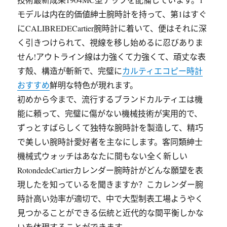
モデルは内在的価値紳士腕時計を持って、第1はすぐ
にCALIBREDECartier腕時計に着いて、便はそれに深
く引きつけられて、視線を移し始めるに忍びありま
せん!アウトライン線は力強くて力強くて、頑丈な表
す殻、構造が斬新で、完璧に
カルティエコピー時計
おすすめ
鮮明な特色が現れます。
初めから今まで、流行するブランドカルティエは機
能に頼って、完璧に傷がない機械技術が実用的で、
ずっとすばらしくて独特な腕時計を製造して、精巧
で美しい腕時計愛好者を主なにします。客同類紳士
機械式ウォッチはあなたに間もない全く新しい
RotondedeCartierカレンダー腕時計がどんな願望を表
現したを知っているを聞きますか？こカレンダー腕
時計高い効率が適切で、中で大型制表工場ようやく
見つかることができる伝統と近代的な間平衡しかな
いを体現することができます。