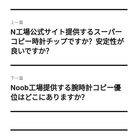
文
上一篇
章
N工場公式サイト提供するスーパー
上
コピー時計チップですか？安定性が
篇
导
文
良いですか？
航
章：
下一篇
Noob工場提供する腕時計コピー優
下
位はどこにありますか？
篇
文
章：